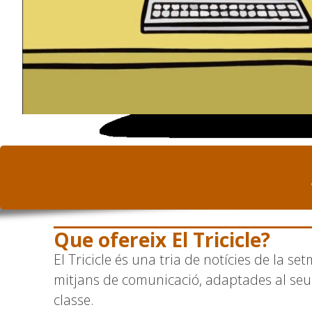
Que ofereix El Tricicle?
El Tricicle és una tria de notícies de la s
mitjans de comunicació, adaptades al seu n
classe.