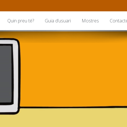
Quin preu té?
Guia d’usuari
Mostres
Contact