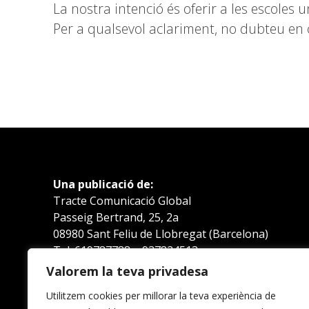
La nostra intenció és oferir a les escoles 
Per a qualsevol aclariment, no dubteu en c
Una publicació de:
Tracte Comunicació Global
Passeig Bertrand, 25, 2a
08980 Sant Feliu de Llobregat (Barcelona)
Tel. 619787788 – 937824513
eltricicle.cat
Valorem la teva privadesa
eltricicle@eltricicle.cat
Utilitzem cookies per millorar la teva experiència de