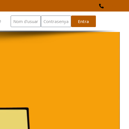
e
Entra