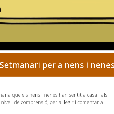
Setmanari per a nens i nene
etmana que els nens i nenes han sentit a casa i als
ivell de comprensió, per a llegir i comentar a