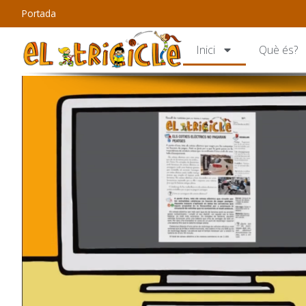
Portada
Inici
Què és?