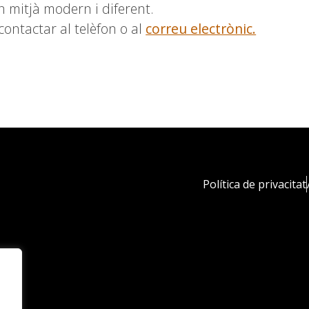
un mitjà modern i diferent.
ontactar al telèfon o al
correu electrònic.
Política de privacitat