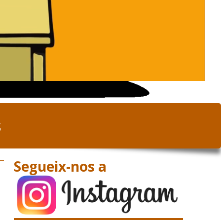
s
Segueix-nos a