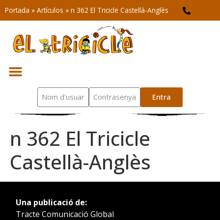
Portada
»
Artículos
»
n 362 El Tricicle Castellà-Anglès
Entra
n 362 El Tricicle
Castellà-Anglès
Una publicació de:
Tracte Comunicació Global