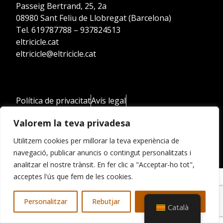
Passeig Bertrand, 25, 2a
08980 Sant Feliu de Llobregat (Barcelona)
Tel. 619787788 – 937824513
eltricicle.cat
eltricicle@eltricicle.cat
Política de privacitat
Avís legal
Declaració d'accessibilitat
Valorem la teva privadesa
Copyright © 2025 Tracte Comunicació Global. Tots
els drets reservats
Utilitzem cookies per millorar la teva experiència de
navegació, publicar anuncis o contingut personalitzats i
analitzar el nostre trànsit. En fer clic a "Acceptar-ho tot",
acceptes l'ús que fem de les cookies.
Personalitzar
Rebutjar
Accepta-ho tot
Català