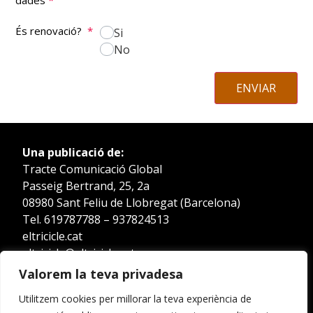
dades
*
És renovació?
*
Si
No
ENVIAR
Una publicació de:
Tracte Comunicació Global
Passeig Bertrand, 25, 2a
08980 Sant Feliu de Llobregat (Barcelona)
Tel. 619787788 – 937824513
eltricicle.cat
eltricicle@eltricicle.cat
Valorem la teva privadesa
Utilitzem cookies per millorar la teva experiència de