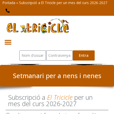
Portada
»
Subscripció a El Tricicle per un mes del curs 2026-2027
Entra
Setmanari per a nens i nenes
Subscripció a
El Tricicle
per un
mes del curs 2026-2027