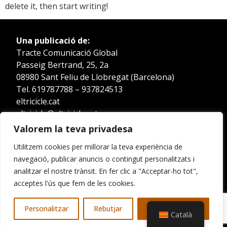
delete it, then start writing!
Una publicació de:
Tracte Comunicació Global
Passeig Bertrand, 25, 2a
08980 Sant Feliu de Llobregat (Barcelona)
Tel. 619787788 – 937824513
eltricicle.cat
eltricicle@eltricicle.cat
Valorem la teva privadesa
Utilitzem cookies per millorar la teva experiència de
navegació, publicar anuncis o contingut personalitzats i
Política de privacitat
Avís legal
analitzar el nostre trànsit. En fer clic a "Acceptar-ho tot",
Declaració d'accessibilitat
acceptes l'ús que fem de les cookies.
Copyright © 2025 Tracte Comunicació Global. Tots
els drets reservats
Personalitzar
Rebutjar
Accepta-ho tot
Català