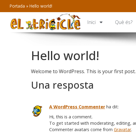
Portada
»
Hello world!
Inici
Què és?
Hello world!
Welcome to WordPress. This is your first post. E
Una resposta
A WordPress Commenter
ha dit:
Hi, this is a comment.
To get started with moderating, editing, 
Commenter avatars come from
Gravatar
.