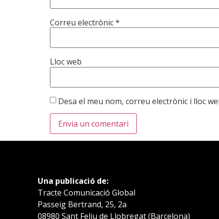
Correu electrònic
*
Lloc web
Desa el meu nom, correu electrònic i lloc 
Una publicació de:
Tracte Comunicació Global
Passeig Bertrand, 25, 2a
08980 Sant Feliu de Llobregat (Barcelona)