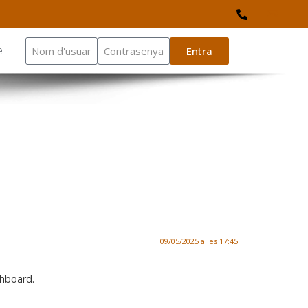
e
Entra
09/05/2025 a les 17:45
shboard.